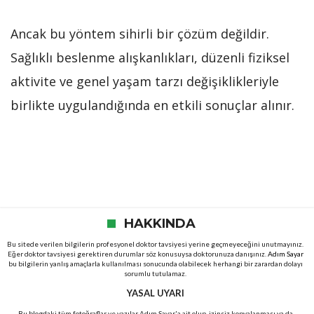
Ancak bu yöntem sihirli bir çözüm değildir.
Sağlıklı beslenme alışkanlıkları, düzenli fiziksel
aktivite ve genel yaşam tarzı değişiklikleriyle
birlikte uygulandığında en etkili sonuçlar alınır.
HAKKINDA
Bu sitede verilen bilgilerin profesyonel doktor tavsiyesi yerine geçmeyeceğini unutmayınız.
Eğer doktor tavsiyesi gerektiren durumlar söz konusuysa doktorunuza danışınız.
Adım Sayar
bu bilgilerin yanlış amaçlarla kullanılması sonucunda olabilecek herhangi bir zarardan dolayı
sorumlu tutulamaz.
YASAL UYARI
Bu blogdaki tüm fotoğraflar ve yazılar Adım Sayar'a ait olup, izinsiz kopyalanması ya da