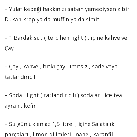
– Yulaf kepeği hakkınızı sabah yemediyseniz bir
Dukan krep ya da muffin ya da simit
– 1 Bardak süt ( tercihen light ) , içine kahve ve
Çay
– Çay , kahve , bitki çayı limitsiz , sade veya
tatlandırıcılı
– Soda , light ( tatlandırıcılı ) sodalar , ice tea ,
ayran , kefir
– Su günlük en az 1,5 litre , içine Salatalık
parçaları , limon dilimleri , nane , karanfil ,