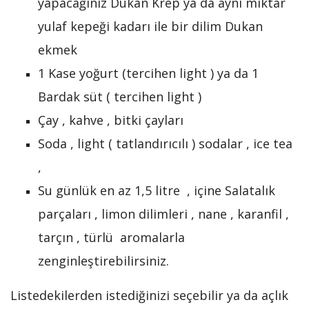
yapacağınız Dukan Krep ya da aynı miktar
yulaf kepeği kadarı ile bir dilim Dukan
ekmek
1 Kase yoğurt (tercihen light ) ya da 1
Bardak süt ( tercihen light )
Çay , kahve , bitki çayları
Soda , light ( tatlandırıcılı ) sodalar , ice tea
,
Su günlük en az 1,5 litre , içine Salatalık
parçaları , limon dilimleri , nane , karanfil ,
tarçın , türlü aromalarla
zenginleştirebilirsiniz.
Listedekilerden istediğinizi seçebilir ya da açlık