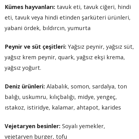
Kümes hayvanları:
tavuk eti, tavuk ciğeri, hindi
eti, tavuk veya hindi etinden şarküteri ürünleri,
yabani ördek, bıldırcın, yumurta
Peynir ve süt çeşitleri:
Yağsız peynir, yağsız süt,
yağsız krem peynir, quark, yağsız ekşi krema,
yağsız yoğurt.
Deniz ürünleri:
Alabalık, somon, sardalya, ton
balığı, uskumru, kılıçbalığı, midye, yengeç,
ıstakoz, istiridye, kalamar, ahtapot, karides
Vejetaryen besinler:
Soyalı yemekler,
vejetaryen burger, tofu