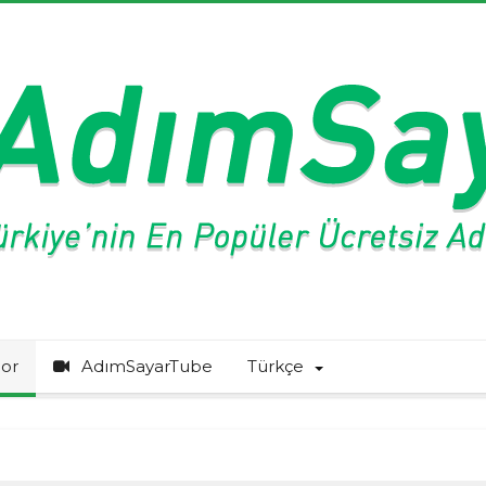
or
AdımSayarTube
Türkçe