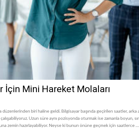
 İçin Mini Hareket Molaları
zenlerinden biri haline geldi. Bilgisayar başında geçirilen saatler, arka
ışabiliyoruz. Uzun süre aynı pozisyonda oturmak ise zamanla boyun, sırt v
una zemin hazırlayabiliyor. Neyse ki bunun önüne geçmek için saatlerce …