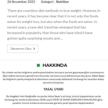
26 November 2025
Kategori :
Nutrition
There are countless diet methods to lose weight. However, in
recent years, it has become clear that it is not only the foods
eaten for weight loss, but also when the foods are eaten. In
recent years, a new diet trend has emerged that has
increased in popularity, that those who have tried it have
gotten quite surprising results and …
Devamını Oku
HAKKINDA
Bu sitede verilen bilgilerin profesyonel doktor tavsiyesi yerine geçmeyeceğini unutmayınız.
Eğer doktor tavsiyesi gerektiren durumlar söz konusuysa doktorunuza danışınız.
Adım Sayar
bu bilgilerin yanlış amaçlarla kullanılması sonucunda olabilecek herhangi bir zarardan dolayı
sorumlu tutulamaz.
YASAL UYARI
Bu blogdaki tüm fotoğraflar ve yazılar Adım Sayar'a ait olup, izinsiz kopyalanması ya da
herhangi bir yerde kullanılması 5846 sayılı FİKİR VE SANAT ESERLERİ KANUNUNA göre
yasaktır. İzinsiz kullanım durumunda gerekli yasal işlemler başlatılacaktır.