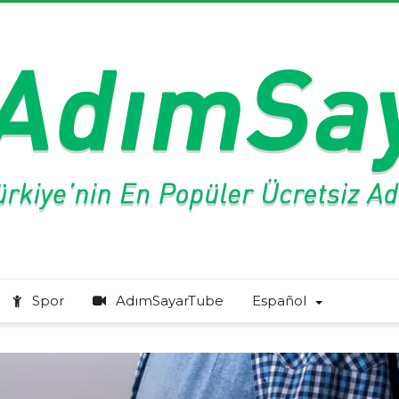
Spor
AdımSayarTube
Español