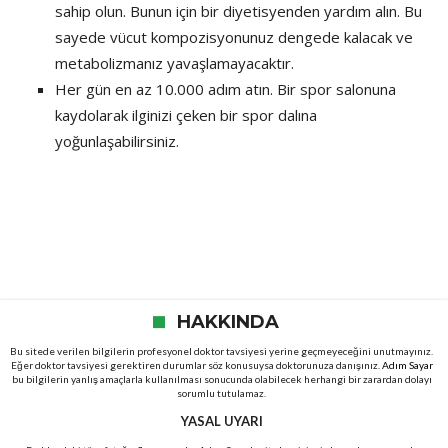
sahip olun. Bunun için bir diyetisyenden yardım alın. Bu
sayede vücut kompozisyonunuz dengede kalacak ve
metabolizmanız yavaşlamayacaktır.
Her gün en az 10.000 adım atın. Bir spor salonuna
kaydolarak ilginizi çeken bir spor dalına
yoğunlaşabilirsiniz.
HAKKINDA
Bu sitede verilen bilgilerin profesyonel doktor tavsiyesi yerine geçmeyeceğini unutmayınız.
Eğer doktor tavsiyesi gerektiren durumlar söz konusuysa doktorunuza danışınız.
Adım Sayar
bu bilgilerin yanlış amaçlarla kullanılması sonucunda olabilecek herhangi bir zarardan dolayı
sorumlu tutulamaz.
YASAL UYARI