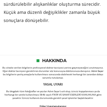
sürdürülebilir alışkanlıklar oluşturma sürecidir.
Küçük ama düzenli değişiklikler zamanla büyük
sonuçlara dönüşebilir.
HAKKINDA
Bu sitede verilen bilgilerin profesyonel doktor tavsiyesi yerine geçmeyeceğini unutmayınız.
Eğer doktor tavsiyesi gerektiren durumlar söz konusuysa doktorunuza danışınız.
Adım Sayar
bu bilgilerin yanlış amaçlarla kullanılması sonucunda olabilecek herhangi bir zarardan dolayı
sorumlu tutulamaz.
YASAL UYARI
Bu blogdaki tüm fotoğraflar ve yazılar Adım Sayar'a ait olup, izinsiz kopyalanması ya da
herhangi bir yerde kullanılması 5846 sayılı FİKİR VE SANAT ESERLERİ KANUNUNA göre
yasaktır. İzinsiz kullanım durumunda gerekli yasal işlemler başlatılacaktır.
Diğer Uygulamalarımız