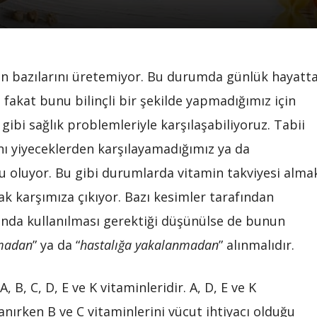
en bazılarını üretemiyor. Bu durumda günlük hayatt
 fakat bunu bilinçli bir şekilde yapmadığımız için
 gibi sağlık problemleriyle karşılaşabiliyoruz. Tabii
ını yiyeceklerden karşılayamadığımız ya da
 oluyor. Bu gibi durumlarda vitamin takviyesi alma
k karşımıza çıkıyor. Bazı kesimler tarafından
ında kullanılması gerektiği düşünülse de bunun
madan
” ya da “
hastalığa yakalanmadan
” alınmalıdır.
B, C, D, E ve K vitaminleridir. A, D, E ve K
nırken B ve C vitaminlerini vücut ihtiyacı olduğu