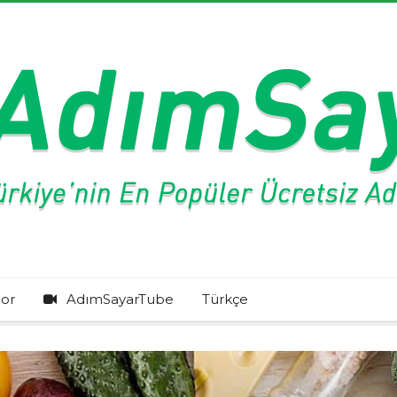
or
AdımSayarTube
Türkçe