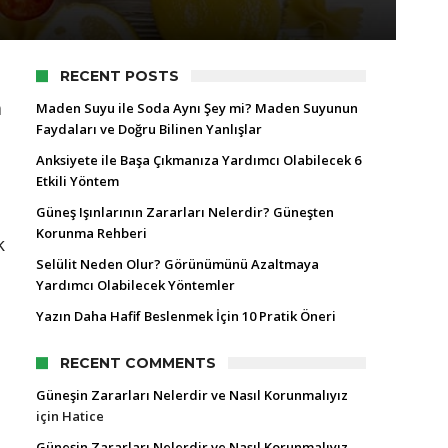
RECENT POSTS
a
Maden Suyu ile Soda Aynı Şey mi? Maden Suyunun
Faydaları ve Doğru Bilinen Yanlışlar
Anksiyete ile Başa Çıkmanıza Yardımcı Olabilecek 6
Etkili Yöntem
Güneş Işınlarının Zararları Nelerdir? Güneşten
Korunma Rehberi
k
Selülit Neden Olur? Görünümünü Azaltmaya
Yardımcı Olabilecek Yöntemler
Yazın Daha Hafif Beslenmek İçin 10 Pratik Öneri
RECENT COMMENTS
Güneşin Zararları Nelerdir ve Nasıl Korunmalıyız
için
Hatice
Güneşin Zararları Nelerdir ve Nasıl Korunmalıyız