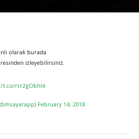
anlı olarak burada
esinden izleyebilirsiniz.
//t.co/rrr2gObhI4
dimsayarapp)
February 14, 2018