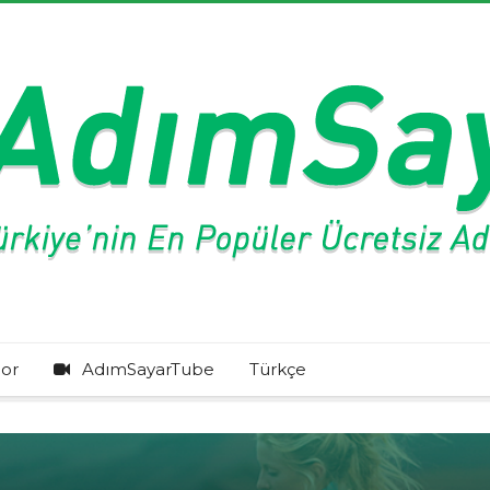
or
AdımSayarTube
Türkçe