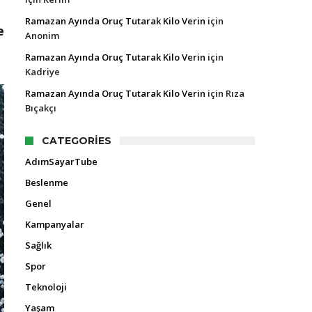
Ramazan Ayında Oruç Tutarak Kilo Verin
için
e
Anonim
Ramazan Ayında Oruç Tutarak Kilo Verin
için
Kadriye
Ramazan Ayında Oruç Tutarak Kilo Verin
için
Rıza
Bıçakçı
CATEGORIES
AdımSayarTube
Beslenme
Genel
Kampanyalar
Sağlık
Spor
Teknoloji
Yaşam