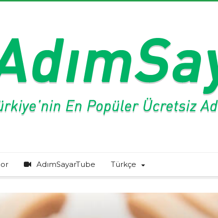
or
AdımSayarTube
Türkçe