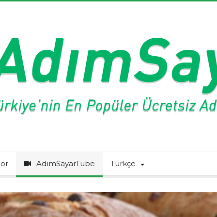
or
AdımSayarTube
Türkçe