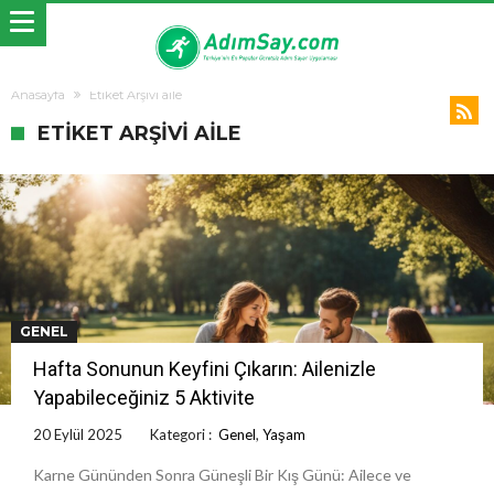
Anasayfa
Etiket Arşivi aile
ETIKET ARŞIVI AILE
GENEL
Hafta Sonunun Keyfini Çıkarın: Ailenizle
Yapabileceğiniz 5 Aktivite
20 Eylül 2025
Kategori :
Genel
,
Yaşam
Karne Gününden Sonra Güneşli Bir Kış Günü: Ailece ve