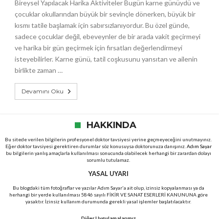
Bireysel Yapılacak Harika Aktiviteler Bugün karne günüydü ve
çocuklar okullarından büyük bir sevinçle dönerken, büyük bir
kısmı tatile başlamak için sabırsızlanıyordur. Bu özel günde,
sadece çocuklar değil, ebeveynler de bir arada vakit geçirmeyi
ve harika bir gün geçirmek için fırsatları değerlendirmeyi
isteyebilirler. Karne günü, tatil coşkusunu yansıtan ve ailenin
birlikte zaman …
Devamını Oku
HAKKINDA
Bu sitede verilen bilgilerin profesyonel doktor tavsiyesi yerine geçmeyeceğini unutmayınız.
Eğer doktor tavsiyesi gerektiren durumlar söz konusuysa doktorunuza danışınız.
Adım Sayar
bu bilgilerin yanlış amaçlarla kullanılması sonucunda olabilecek herhangi bir zarardan dolayı
sorumlu tutulamaz.
YASAL UYARI
Bu blogdaki tüm fotoğraflar ve yazılar Adım Sayar'a ait olup, izinsiz kopyalanması ya da
herhangi bir yerde kullanılması 5846 sayılı FİKİR VE SANAT ESERLERİ KANUNUNA göre
yasaktır. İzinsiz kullanım durumunda gerekli yasal işlemler başlatılacaktır.
Diğer Uygulamalarımız