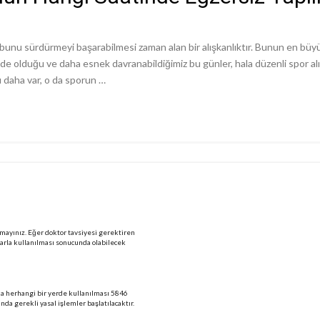
ve bunu sürdürmeyi başarabilmesi zaman alan bir alışkanlıktır. Bunun en bü
olduğu ve daha esnek davranabildiğimiz bu günler, hala düzenli spor alış
nu daha var, o da sporun …
mayınız. Eğer doktor tavsiyesi gerektiren
larla kullanılması sonucunda olabilecek
 da herhangi bir yerde kullanılması 5846
 gerekli yasal işlemler başlatılacaktır.