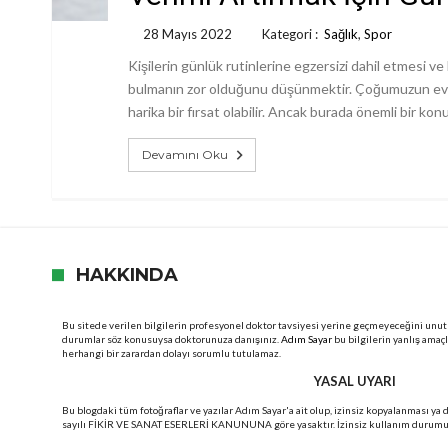
28 Mayıs 2022
Kategori :
Sağlık
,
Spor
Kişilerin günlük rutinlerine egzersizi dahil etmesi 
bulmanın zor olduğunu düşünmektir. Çoğumuzun evde 
harika bir fırsat olabilir. Ancak burada önemli bir ko
Devamını Oku
HAKKINDA
Bu sitede verilen bilgilerin profesyonel doktor tavsiyesi yerine geçmeyeceğini unut
durumlar söz konusuysa doktorunuza danışınız.
Adım Sayar
bu bilgilerin yanlış amaç
herhangi bir zarardan dolayı sorumlu tutulamaz.
YASAL UYARI
Bu blogdaki tüm fotoğraflar ve yazılar Adım Sayar'a ait olup, izinsiz kopyalanması ya
sayılı FİKİR VE SANAT ESERLERİ KANUNUNA göre yasaktır. İzinsiz kullanım durumunda