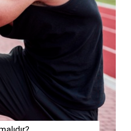
malıdır?