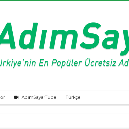
or
AdımSayarTube
Türkçe