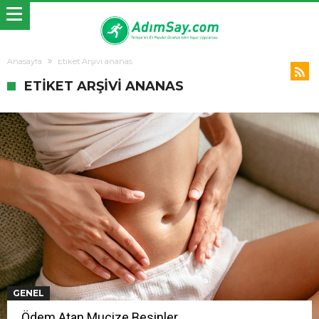
Anasayfa
Etiket Arşivi ananas
ETIKET ARŞIVI ANANAS
GENEL
Ödem Atan Mucize Besinler