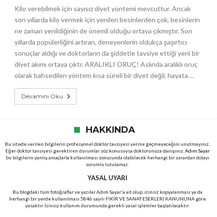
Kilo verebilmek için sayısız diyet yöntemi mevcuttur. Ancak
son yıllarda kilo vermek için yenilen besinlerden çok, besinlerin
ne zaman yenildiğinin de önemli olduğu ortaya çıkmıştır. Son
yıllarda popülerliğini artıran, deneyenlerin oldukça şaşırtıcı
sonuçlar aldığı ve doktorların da şiddetle tavsiye ettiği yeni bir
diyet akımı ortaya çıktı: ARALIKLI ORUÇ! Aslında aralıklı oruç
olarak bahsedilen yöntem kısa süreli bir diyet değil, hayata …
Devamını Oku
HAKKINDA
Bu sitede verilen bilgilerin profesyonel doktor tavsiyesi yerine geçmeyeceğini unutmayınız.
Eğer doktor tavsiyesi gerektiren durumlar söz konusuysa doktorunuza danışınız.
Adım Sayar
bu bilgilerin yanlış amaçlarla kullanılması sonucunda olabilecek herhangi bir zarardan dolayı
sorumlu tutulamaz.
YASAL UYARI
Bu blogdaki tüm fotoğraflar ve yazılar Adım Sayar'a ait olup, izinsiz kopyalanması ya da
herhangi bir yerde kullanılması 5846 sayılı FİKİR VE SANAT ESERLERİ KANUNUNA göre
yasaktır. İzinsiz kullanım durumunda gerekli yasal işlemler başlatılacaktır.