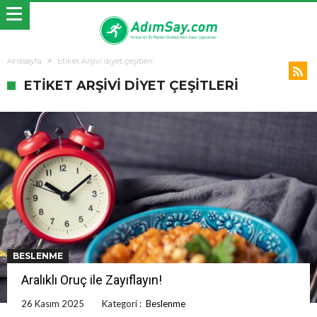
Anasayfa
Etiket Arşivi diyet çeşitleri
ETIKET ARŞIVI DIYET ÇEŞITLERI
BESLENME
Aralıklı Oruç ile Zayıflayın!
26 Kasım 2025
Kategori :
Beslenme