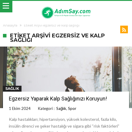
Anasayfa
Etiket Arşivi egzersiz ve kalp sağlığı
ETIKET ARŞIVI EGZERSIZ VE KALP
SAĞLIĞI
SAĞLIK
Egzersiz Yaparak Kalp Sağlığınızı Koruyun!
1 Ekim 2024
Kategori :
Sağlık
,
Spor
Kalp hastalıkları; hipertansiyon, yüksek kolesterol, fazla kilo,
insülin direnci ve şeker hastalığı ve sigara gibi “risk faktörleri”