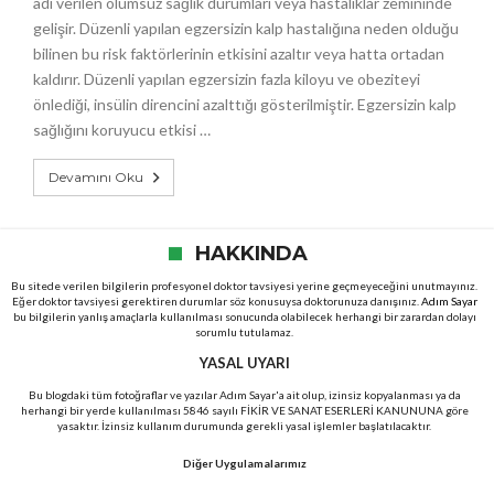
adı verilen olumsuz sağlık durumları veya hastalıklar zemininde
gelişir. Düzenli yapılan egzersizin kalp hastalığına neden olduğu
bilinen bu risk faktörlerinin etkisini azaltır veya hatta ortadan
kaldırır. Düzenli yapılan egzersizin fazla kiloyu ve obeziteyi
önlediği, insülin direncini azalttığı gösterilmiştir. Egzersizin kalp
sağlığını koruyucu etkisi …
Devamını Oku
HAKKINDA
Bu sitede verilen bilgilerin profesyonel doktor tavsiyesi yerine geçmeyeceğini unutmayınız.
Eğer doktor tavsiyesi gerektiren durumlar söz konusuysa doktorunuza danışınız.
Adım Sayar
bu bilgilerin yanlış amaçlarla kullanılması sonucunda olabilecek herhangi bir zarardan dolayı
sorumlu tutulamaz.
YASAL UYARI
Bu blogdaki tüm fotoğraflar ve yazılar Adım Sayar'a ait olup, izinsiz kopyalanması ya da
herhangi bir yerde kullanılması 5846 sayılı FİKİR VE SANAT ESERLERİ KANUNUNA göre
yasaktır. İzinsiz kullanım durumunda gerekli yasal işlemler başlatılacaktır.
Diğer Uygulamalarımız