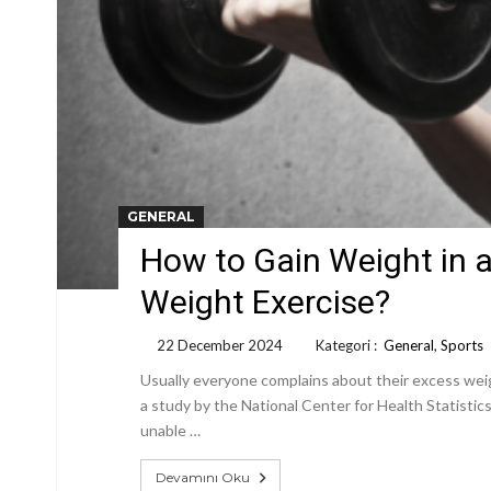
GENERAL
How to Gain Weight in 
Weight Exercise?
22 December 2024
Kategori :
General
,
Sports
Usually everyone complains about their excess weig
a study by the National Center for Health Statistic
unable …
Devamını Oku