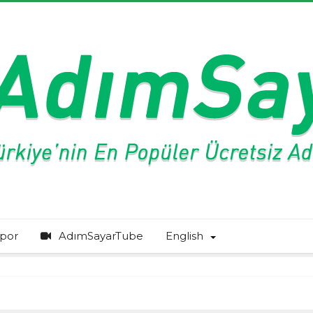
por
AdımSayarTube
English