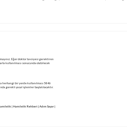
mayınız. Eğer doktor tavsiyesi gerektiren
larla kullanılması sonucunda olabilecek
 da herhangi bir yerde kullanılması 5846
 gerekli yasal işlemler başlatılacaktır.
amilelik
|
Hamilelik Rehberi
|
Adım Sayar
|