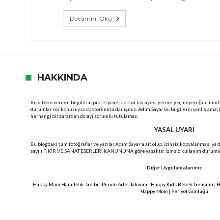
Devamını Oku
HAKKINDA
Bu sitede verilen bilgilerin profesyonel doktor tavsiyesi yerine geçmeyeceğini unut
durumlar söz konusuysa doktorunuza danışınız.
Adım Sayar
bu bilgilerin yanlış amaç
herhangi bir zarardan dolayı sorumlu tutulamaz.
YASAL UYARI
Bu blogdaki tüm fotoğraflar ve yazılar Adım Sayar'a ait olup, izinsiz kopyalanması ya
sayılı FİKİR VE SANAT ESERLERİ KANUNUNA göre yasaktır. İzinsiz kullanım durumunda
Diğer Uygulamalarımız
Happy Mom Hamilelik Takibi
|
Peride Adet Takvimi
|
Happy Kids Bebek Gelişimi
|
H
Happy Mom
|
Periyot Günlüğü