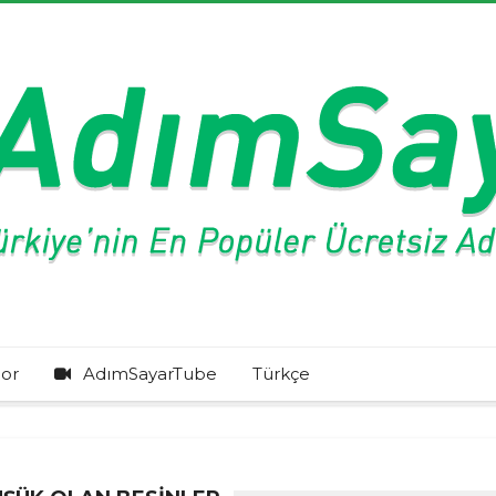
or
AdımSayarTube
Türkçe