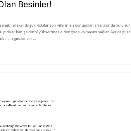
Olan Besinler!
glisemik indeksi düşük gıdalar son yılların en konuşulanları arasında bulunur
 gıdalar kan şekerini yükseltmez e dengede kalmasını sağlar. Ayrıca glisemi
ük olan gıdalar var …
mayınız. Eğer doktor tavsiyesi gerektiren
larla kullanılması sonucunda olabilecek
 da herhangi bir yerde kullanılması 5846
 gerekli yasal işlemler başlatılacaktır.