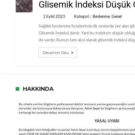
Glisemik İndeksi Düşük 
2 Eylül 2023
Kategori :
Beslenme
,
Genel
Sağlıklı beslenme listelerinde ilk sıralarda yer alan 
Glisemik İndeksi denir. Yani bu indeksin düşük olduğu
de vardır. Bunun tam aksi olarak glisemik indeksi düş
Devamını Oku
HAKKINDA
Bu sitede verilen bilgilerin profesyonel doktor tavsiyesi yerine geçmeyeceğini unut
durumlar söz konusuysa doktorunuza danışınız.
Adım Sayar
bu bilgilerin yanlış amaç
herhangi bir zarardan dolayı sorumlu tutulamaz.
YASAL UYARI
Bu blogdaki tüm fotoğraflar ve yazılar Adım Sayar'a ait olup, izinsiz kopyalanması ya
sayılı FİKİR VE SANAT ESERLERİ KANUNUNA göre yasaktır. İzinsiz kullanım durumunda