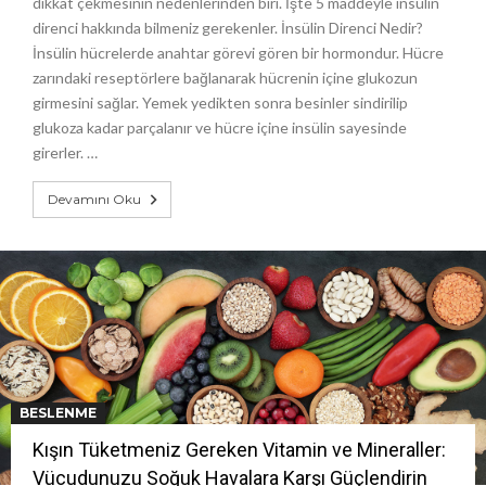
dikkat çekmesinin nedenlerinden biri. İşte 5 maddeyle insülin
direnci hakkında bilmeniz gerekenler. İnsülin Direnci Nedir?
İnsülin hücrelerde anahtar görevi gören bir hormondur. Hücre
zarındaki reseptörlere bağlanarak hücrenin içine glukozun
girmesini sağlar. Yemek yedikten sonra besinler sindirilip
glukoza kadar parçalanır ve hücre içine insülin sayesinde
girerler. …
Devamını Oku
BESLENME
Kışın Tüketmeniz Gereken Vitamin ve Mineraller:
Vücudunuzu Soğuk Havalara Karşı Güçlendirin