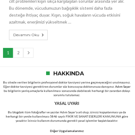
cilt problemleri kışın sıkça karşılaşılan sorunlar arasında yer alır.
Bu dönemde, vücudumuzun bağışıklık sistemi daha fazla
desteğe ihtiyaç duyar. Kışın, soğuk havaların vücuda etkisini
azaltmak, enerjimizi yükseltmek …
Devamını Oku
1
2
HAKKINDA
Bu sitede verilen bilgilerin profesyonel doktor tavsiyesi yerine geçmeyeceğini unutmayınız.
Eğer doktor tavsiyesi gerektiren durumlar söz konusuysa doktorunuza danışınız.
Adım Sayar
bu bilgilerin yanlış amaçlarla kullanılması sonucunda olabilecek herhangi bir zarardan dolayı
sorumlu tutulamaz.
YASAL UYARI
Bu blogdaki tüm fotoğraflar ve yazılar Adım Sayar'a ait olup, izinsiz kopyalanması ya da
herhangi bir yerde kullanılması 5846 sayılı FİKİR VE SANAT ESERLERİ KANUNUNA göre
yasaktır. İzinsiz kullanım durumunda gerekli yasal işlemler başlatılacaktır.
Diğer Uygulamalarımız