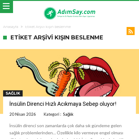
Anasayfa
Etiket Arşivi kışın beslenme
ETIKET ARŞIVI KIŞIN BESLENME
SAĞLIK
İnsülin Direnci Hızlı Acıkmaya Sebep oluyor!
20 Nisan 2026
Kategori :
Sağlık
İnsülin direnci son zamanlarda çok daha sık gündeme gelen
sağlık problemlerinden… Özellikle kilo vermeye engel olması