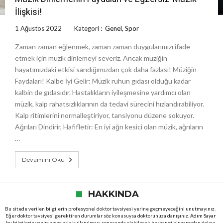
İlişkisi!
1 Ağustos 2022
Kategori :
Genel
,
Spor
Zaman zaman eğlenmek, zaman zaman duygularımızı ifade
etmek için müzik dinlemeyi severiz. Ancak müziğin
hayatımızdaki etkisi sandığımızdan çok daha fazlası! Müziğin
Faydaları! Kalbe İyi Gelir: Müzik ruhun gıdası olduğu kadar
kalbin de gıdasıdır. Hastalıkların iyileşmesine yardımcı olan
müzik, kalp rahatsızlıklarının da tedavi sürecini hızlandırabiliyor.
Kalp ritimlerini normalleştiriyor, tansiyonu düzene sokuyor.
Ağrıları Dindirir, Hafifletir: En iyi ağrı kesici olan müzik, ağrıların
…
Devamını Oku
HAKKINDA
Bu sitede verilen bilgilerin profesyonel doktor tavsiyesi yerine geçmeyeceğini unutmayınız.
Eğer doktor tavsiyesi gerektiren durumlar söz konusuysa doktorunuza danışınız.
Adım Sayar
bu bilgilerin yanlış amaçlarla kullanılması sonucunda olabilecek herhangi bir zarardan dolayı