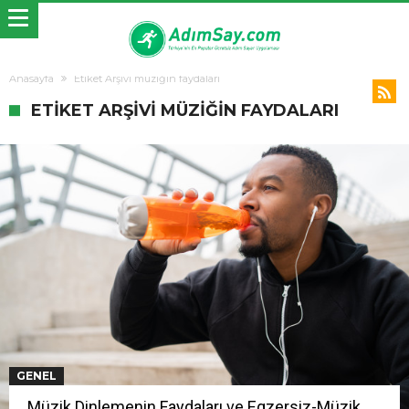
Anasayfa
Etiket Arşivi müziğin faydaları
ETIKET ARŞIVI MÜZIĞIN FAYDALARI
GENEL
Müzik Dinlemenin Faydaları ve Egzersiz-Müzik