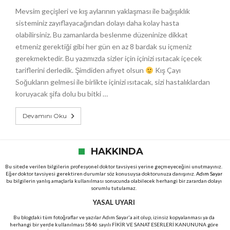
Mevsim geçişleri ve kış aylarının yaklaşması ile bağışıklık
sisteminiz zayıflayacağından dolayı daha kolay hasta
olabilirsiniz. Bu zamanlarda beslenme düzeninize dikkat
etmeniz gerektiği gibi her gün en az 8 bardak su içmeniz
gerekmektedir. Bu yazımızda sizler için içinizi ısıtacak içecek
tariflerini derledik. Şimdiden afiyet olsun
Kış Çayı
Soğukların gelmesi ile birlikte içinizi ısıtacak, sizi hastalıklardan
koruyacak şifa dolu bu bitki …
Devamını Oku
HAKKINDA
Bu sitede verilen bilgilerin profesyonel doktor tavsiyesi yerine geçmeyeceğini unutmayınız.
Eğer doktor tavsiyesi gerektiren durumlar söz konusuysa doktorunuza danışınız.
Adım Sayar
bu bilgilerin yanlış amaçlarla kullanılması sonucunda olabilecek herhangi bir zarardan dolayı
sorumlu tutulamaz.
YASAL UYARI
Bu blogdaki tüm fotoğraflar ve yazılar Adım Sayar'a ait olup, izinsiz kopyalanması ya da
herhangi bir yerde kullanılması 5846 sayılı FİKİR VE SANAT ESERLERİ KANUNUNA göre