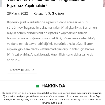
Egzersiz Yapılmalıdır?
28 Mayıs 2022
Kategori :
Sağlık
,
Spor
Kişilerin günlük rutinlerine egzersizi dahil etmesi ve bunu
sürdürmeyi başarabilmesi zaman alan bir alışkanlıktır. Bunun en
büyük sebeplerinden biri de egzersiz yapmak için zaman
bulmanın zor olduğunu düşünmektir. Çoğumuzun evde olduğu
ve daha esnek davranabildiğimiz bu günler, hala düzenli spor
alışkanlığını tam olarak kazanamadığını düşünenler için harika
bir fırsat olabilir. Ancak burada önemli bir konu daha var, o da
sporun …
Devamını Oku
HAKKINDA
Bu sitede verilen bilgilerin profesyonel doktor tavsiyesi yerine geçmeyeceğini unutmayınız.
Eğer doktor tavsiyesi gerektiren durumlar söz konusuysa doktorunuza danışınız.
Adım Sayar
bu bilgilerin yanlış amaçlarla kullanılması sonucunda olabilecek herhangi bir zarardan dolayı
sorumlu tutulamaz.