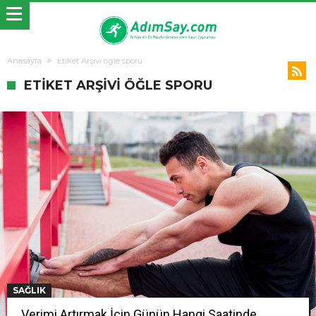
Anasayfa
Etiket Arşivi öğle sporu
ETIKET ARŞIVI ÖĞLE SPORU
SAĞLIK
Verimi Artırmak İçin Günün Hangi Saatinde