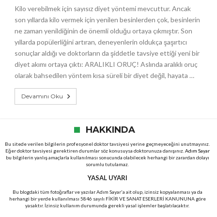
Kilo verebilmek için sayısız diyet yöntemi mevcuttur. Ancak
son yıllarda kilo vermek için yenilen besinlerden çok, besinlerin
ne zaman yenildiğinin de önemli olduğu ortaya çıkmıştır. Son
yıllarda popülerliğini artıran, deneyenlerin oldukça şaşırtıcı
sonuçlar aldığı ve doktorların da şiddetle tavsiye ettiği yeni bir
diyet akımı ortaya çıktı: ARALIKLI ORUÇ! Aslında aralıklı oruç
olarak bahsedilen yöntem kısa süreli bir diyet değil, hayata …
Devamını Oku
HAKKINDA
Bu sitede verilen bilgilerin profesyonel doktor tavsiyesi yerine geçmeyeceğini unutmayınız.
Eğer doktor tavsiyesi gerektiren durumlar söz konusuysa doktorunuza danışınız.
Adım Sayar
bu bilgilerin yanlış amaçlarla kullanılması sonucunda olabilecek herhangi bir zarardan dolayı
sorumlu tutulamaz.
YASAL UYARI
Bu blogdaki tüm fotoğraflar ve yazılar Adım Sayar'a ait olup, izinsiz kopyalanması ya da
herhangi bir yerde kullanılması 5846 sayılı FİKİR VE SANAT ESERLERİ KANUNUNA göre
yasaktır. İzinsiz kullanım durumunda gerekli yasal işlemler başlatılacaktır.