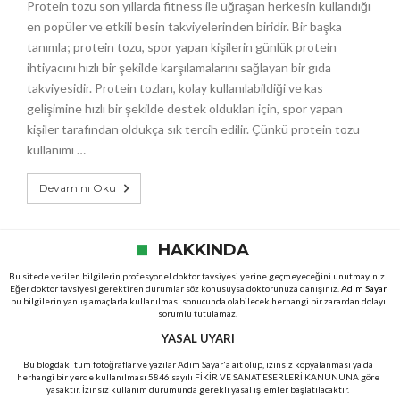
Protein tozu son yıllarda fitness ile uğraşan herkesin kullandığı
en popüler ve etkili besin takviyelerinden biridir. Bir başka
tanımla; protein tozu, spor yapan kişilerin günlük protein
ihtiyacını hızlı bir şekilde karşılamalarını sağlayan bir gıda
takviyesidir. Protein tozları, kolay kullanılabildiği ve kas
gelişimine hızlı bir şekilde destek oldukları için, spor yapan
kişiler tarafından oldukça sık tercih edilir. Çünkü protein tozu
kullanımı …
Devamını Oku
HAKKINDA
Bu sitede verilen bilgilerin profesyonel doktor tavsiyesi yerine geçmeyeceğini unutmayınız.
Eğer doktor tavsiyesi gerektiren durumlar söz konusuysa doktorunuza danışınız.
Adım Sayar
bu bilgilerin yanlış amaçlarla kullanılması sonucunda olabilecek herhangi bir zarardan dolayı
sorumlu tutulamaz.
YASAL UYARI
Bu blogdaki tüm fotoğraflar ve yazılar Adım Sayar'a ait olup, izinsiz kopyalanması ya da
herhangi bir yerde kullanılması 5846 sayılı FİKİR VE SANAT ESERLERİ KANUNUNA göre
yasaktır. İzinsiz kullanım durumunda gerekli yasal işlemler başlatılacaktır.