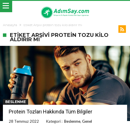
Anasayfa
Etiket Arşivi protein tozu kilo aldırır mı
ETIKET ARŞIVI PROTEIN TOZU KILO
ALDIRIR MI
BESLENME
Protein Tozları Hakkında Tüm Bilgiler
28 Temmuz 2022
Kategori :
Beslenme
,
Genel