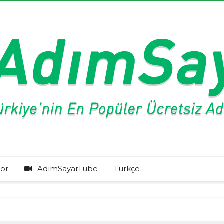
or
AdımSayarTube
Türkçe