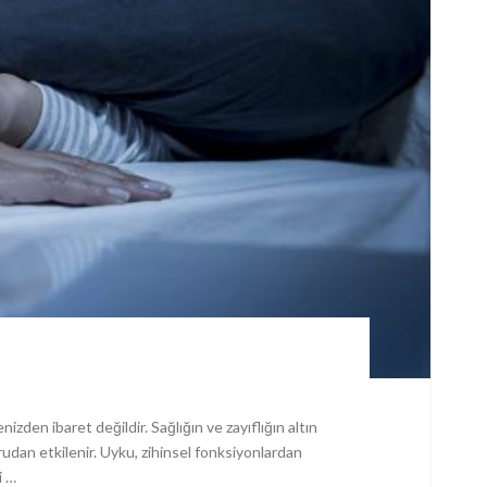
zden ibaret değildir. Sağlığın ve zayıflığın altın
udan etkilenir. Uyku, zihinsel fonksiyonlardan
i …