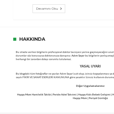
Devamını Oku
HAKKINDA
Bu sitede verilen bilgilerin profesyonel doktor tavsiyesi yerine geçmeyeceğini unut
durumlar söz konusuysa doktorunuza danışınız.
Adım Sayar
bu bilgilerin yanlış amaç
herhangi bir zarardan dolayı sorumlu tutulamaz.
YASAL UYARI
Bu blogdaki tüm fotoğraflar ve yazılar Adım Sayar'a ait olup, izinsiz kopyalanması ya
sayılı FİKİR VE SANAT ESERLERİ KANUNUNA göre yasaktır. İzinsiz kullanım durumunda
Diğer Uygulamalarımız
Happy Mom Hamilelik Takibi
|
Peride Adet Takvimi
|
Happy Kids Bebek Gelişimi
|
H
Happy Mom
|
Periyot Günlüğü