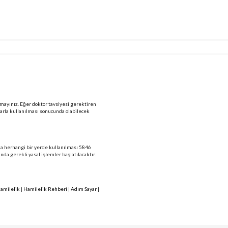
mayınız. Eğer doktor tavsiyesi gerektiren
larla kullanılması sonucunda olabilecek
 da herhangi bir yerde kullanılması 5846
 gerekli yasal işlemler başlatılacaktır.
amilelik
|
Hamilelik Rehberi
|
Adım Sayar
|