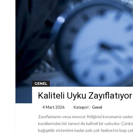
GENEL
Kaliteli Uyku Zayıflatıyor
4 Mart 2026
Kategori :
Genel
Zayıflamanın veya mevcut fitliğinizi korumanız sadece 
kurallarından bir tanesi de kaliteli bir uykudur. Çü
bağışıklık sistemine kadar pek çok faaliyette başı çek