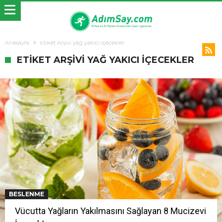
Anasayfa
Etiket Arşivi yağ yakıcı içecekler
ETIKET ARŞIVI YAĞ YAKICI IÇECEKLER
BESLENME
Vücutta Yağların Yakılmasını Sağlayan 8 Mucizevi