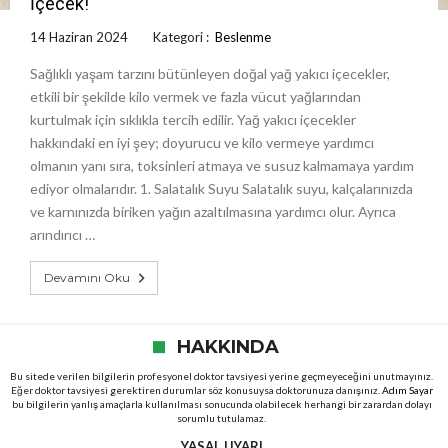
İçecek!
14 Haziran 2024
Kategori :
Beslenme
Sağlıklı yaşam tarzını bütünleyen doğal yağ yakıcı içecekler,
etkili bir şekilde kilo vermek ve fazla vücut yağlarından
kurtulmak için sıklıkla tercih edilir. Yağ yakıcı içecekler
hakkındaki en iyi şey; doyurucu ve kilo vermeye yardımcı
olmanın yanı sıra, toksinleri atmaya ve susuz kalmamaya yardım
ediyor olmalarıdır. 1. Salatalık Suyu Salatalık suyu, kalçalarınızda
ve karnınızda biriken yağın azaltılmasına yardımcı olur. Ayrıca
arındırıcı …
Devamını Oku
HAKKINDA
Bu sitede verilen bilgilerin profesyonel doktor tavsiyesi yerine geçmeyeceğini unutmayınız.
Eğer doktor tavsiyesi gerektiren durumlar söz konusuysa doktorunuza danışınız.
Adım Sayar
bu bilgilerin yanlış amaçlarla kullanılması sonucunda olabilecek herhangi bir zarardan dolayı
sorumlu tutulamaz.
YASAL UYARI