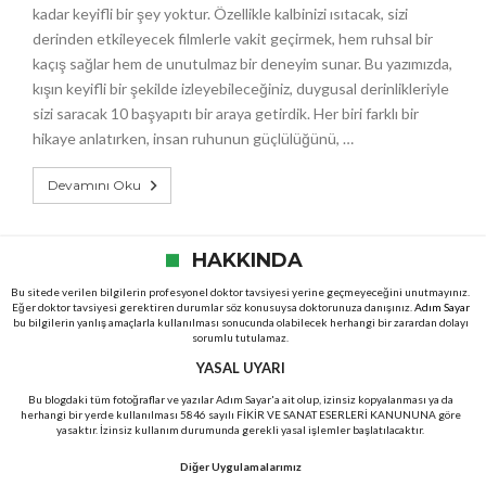
kadar keyifli bir şey yoktur. Özellikle kalbinizi ısıtacak, sizi
derinden etkileyecek filmlerle vakit geçirmek, hem ruhsal bir
kaçış sağlar hem de unutulmaz bir deneyim sunar. Bu yazımızda,
kışın keyifli bir şekilde izleyebileceğiniz, duygusal derinlikleriyle
sizi saracak 10 başyapıtı bir araya getirdik. Her biri farklı bir
hikaye anlatırken, insan ruhunun güçlülüğünü, …
Devamını Oku
HAKKINDA
Bu sitede verilen bilgilerin profesyonel doktor tavsiyesi yerine geçmeyeceğini unutmayınız.
Eğer doktor tavsiyesi gerektiren durumlar söz konusuysa doktorunuza danışınız.
Adım Sayar
bu bilgilerin yanlış amaçlarla kullanılması sonucunda olabilecek herhangi bir zarardan dolayı
sorumlu tutulamaz.
YASAL UYARI
Bu blogdaki tüm fotoğraflar ve yazılar Adım Sayar'a ait olup, izinsiz kopyalanması ya da
herhangi bir yerde kullanılması 5846 sayılı FİKİR VE SANAT ESERLERİ KANUNUNA göre
yasaktır. İzinsiz kullanım durumunda gerekli yasal işlemler başlatılacaktır.
Diğer Uygulamalarımız