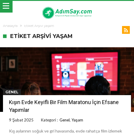
Anasayfa
Etiket Arşivi yaşam
ETIKET ARŞIVI YAŞAM
GENEL
Kışın Evde Keyifli Bir Film Maratonu İçin Efsane
Yapımlar
9 Şubat 2025
Kategori :
Genel
,
Yaşam
Kış aylarının soğuk ve gri havasında, evde rahatça film izlemek