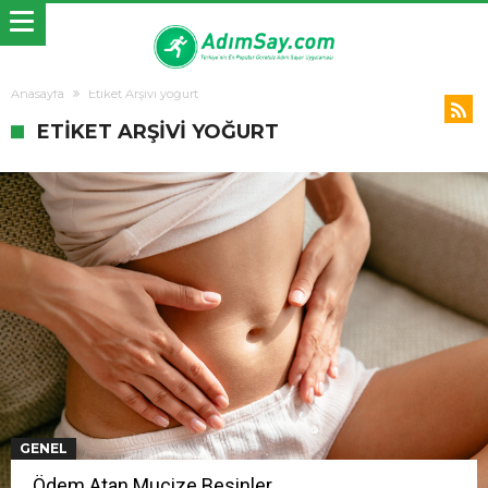
Anasayfa
Etiket Arşivi yoğurt
ETIKET ARŞIVI YOĞURT
GENEL
Ödem Atan Mucize Besinler