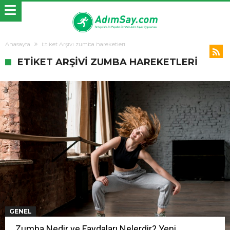
Anasayfa
Etiket Arşivi zumba hareketleri
ETIKET ARŞIVI ZUMBA HAREKETLERI
GENEL
Zumba Nedir ve Faydaları Nelerdir? Yeni