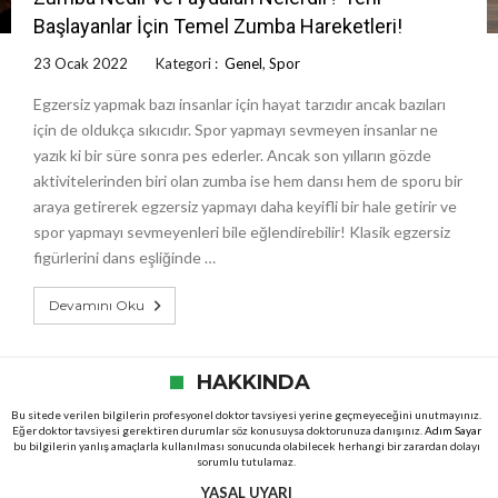
Başlayanlar İçin Temel Zumba Hareketleri!
23 Ocak 2022
Kategori :
Genel
,
Spor
Egzersiz yapmak bazı insanlar için hayat tarzıdır ancak bazıları
için de oldukça sıkıcıdır. Spor yapmayı sevmeyen insanlar ne
yazık ki bir süre sonra pes ederler. Ancak son yılların gözde
aktivitelerinden biri olan zumba ise hem dansı hem de sporu bir
araya getirerek egzersiz yapmayı daha keyifli bir hale getirir ve
spor yapmayı sevmeyenleri bile eğlendirebilir! Klasik egzersiz
figürlerini dans eşliğinde …
Devamını Oku
HAKKINDA
Bu sitede verilen bilgilerin profesyonel doktor tavsiyesi yerine geçmeyeceğini unutmayınız.
Eğer doktor tavsiyesi gerektiren durumlar söz konusuysa doktorunuza danışınız.
Adım Sayar
bu bilgilerin yanlış amaçlarla kullanılması sonucunda olabilecek herhangi bir zarardan dolayı
sorumlu tutulamaz.
YASAL UYARI