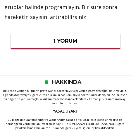
gruplar halinde programlayın. Bir süre sonra
hareketin sayısını artırabilirsiniz
1 YORUM
HAKKINDA
Bu sitede verilen bilgilerin profesyonel doktor tavsiyesi yerine geçmeyeceğini unutmayınız.
Eğer doktor tavsiyesi gerektiren durumlar söz konusuysa doktorunuza danışınız.
Adım Sayar
bu bilgilerin yanlış amaçlarla kullanılması sonucunda olabilecek herhangi bir zarardan dolayı
sorumlu tutulamaz.
YASAL UYARI
Bu blogdaki tüm fotoğraflar ve yazılar Adım Sayar'a ait olup, izinsiz kopyalanması ya da
herhangi bir yerde kullanılması 5846 sayılı FİKİR VE SANAT ESERLERİ KANUNUNA göre
yasaktır. İzinsiz kullanım durumunda gerekli yasal işlemler başlatılacaktır.