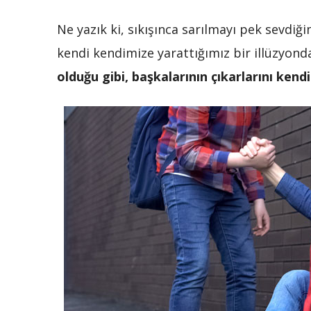
Ne yazık ki, sıkışınca sarılmayı pek sevdi
kendi kendimize yarattığımız bir illüzyond
olduğu gibi, başkalarının çıkarlarını kend