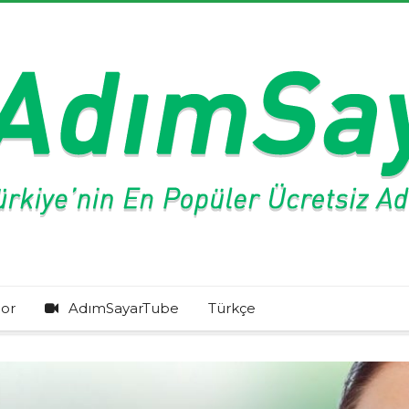
or
AdımSayarTube
Türkçe