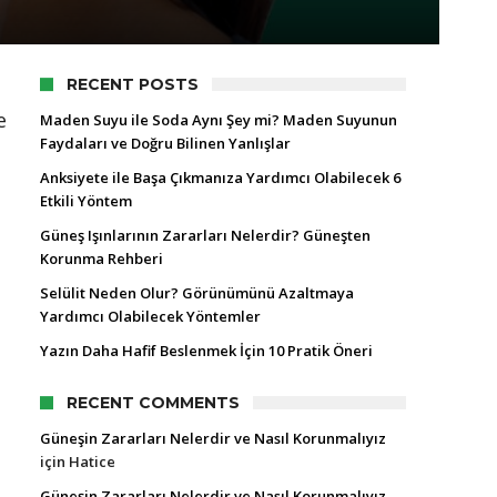
RECENT POSTS
e
Maden Suyu ile Soda Aynı Şey mi? Maden Suyunun
Faydaları ve Doğru Bilinen Yanlışlar
Anksiyete ile Başa Çıkmanıza Yardımcı Olabilecek 6
Etkili Yöntem
Güneş Işınlarının Zararları Nelerdir? Güneşten
Korunma Rehberi
Selülit Neden Olur? Görünümünü Azaltmaya
ı
Yardımcı Olabilecek Yöntemler
Yazın Daha Hafif Beslenmek İçin 10 Pratik Öneri
RECENT COMMENTS
Güneşin Zararları Nelerdir ve Nasıl Korunmalıyız
için
Hatice
Güneşin Zararları Nelerdir ve Nasıl Korunmalıyız