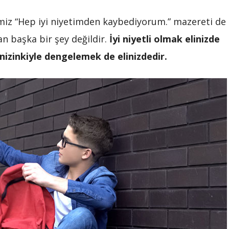
ğimiz “Hep iyi niyetimden kaybediyorum.” mazereti de
an başka bir şey değildir.
İyi niyetli olmak elinizde
inizinkiyle dengelemek de elinizdedir.