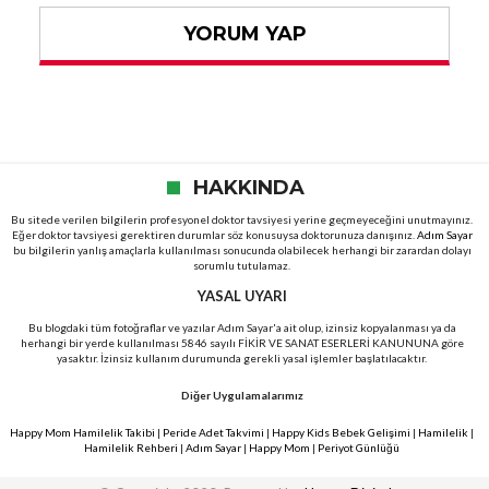
YORUM YAP
HAKKINDA
Bu sitede verilen bilgilerin profesyonel doktor tavsiyesi yerine geçmeyeceğini unutmayınız.
Eğer doktor tavsiyesi gerektiren durumlar söz konusuysa doktorunuza danışınız.
Adım Sayar
bu bilgilerin yanlış amaçlarla kullanılması sonucunda olabilecek herhangi bir zarardan dolayı
sorumlu tutulamaz.
YASAL UYARI
Bu blogdaki tüm fotoğraflar ve yazılar Adım Sayar'a ait olup, izinsiz kopyalanması ya da
herhangi bir yerde kullanılması 5846 sayılı FİKİR VE SANAT ESERLERİ KANUNUNA göre
yasaktır. İzinsiz kullanım durumunda gerekli yasal işlemler başlatılacaktır.
Diğer Uygulamalarımız
Happy Mom Hamilelik Takibi
|
Peride Adet Takvimi
|
Happy Kids Bebek Gelişimi
|
Hamilelik
|
Hamilelik Rehberi
|
Adım Sayar
|
Happy Mom
|
Periyot Günlüğü