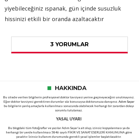
yiyebileceğiniz ıspanak, gün içinde susuzluk
hissinizi etkili bir oranda azaltacaktır
3 YORUMLAR
HAKKINDA
Bu sitede verilen bilgilerin profesyonel doktor tavsiyesi yerine geçmeyeceğini unutmayınız.
Eğer doktor tavsiyesi gerektiren durumlar söz konusuysa doktorunuza danışınız.
Adım Sayar
bu bilgilerin yanlış amaçlarla kullanılması sonucunda olabilecek herhangi bir zarardan dolayı
sorumlu tutulamaz.
YASAL UYARI
Bu blogdaki tüm fotoğraflar ve yazılar Adım Sayar'a ait olup, izinsiz kopyalanması ya da
herhangi bir yerde kullanılması 5846 sayılı FİKİR VE SANAT ESERLERİ KANUNUNA göre
yasaktır. İzinsiz kullanım durumunda gerekli yasal işlemler başlatılacaktır.