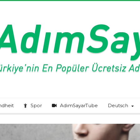
ndheit
Spor
AdımSayarTube
Deutsch