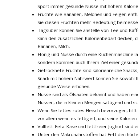
Sport immer gesunde Nüsse mit hohem Kalorien
Früchte wie Bananen, Melonen und Feigen enth
Sie diesen Früchten mehr Bedeutung beimess
Tagsüber können Sie anstelle von Tee und Kaffee
kann den zusätzlichen Kalorienbedarf decken, 
Bananen, Milch,
Honig und Nüsse durch eine Küchenmaschine lauf
sondern kommen auch Ihrem Ziel einer gesund
Getrocknete Früchte sind kalorienreiche Snacks
Snack mit hohem Nährwert können Sie sowohl Ihr
gesunde Weise erhöhen.
Nüsse sind als Ölsaaten bekannt und haben ei
Nüssen, die in kleinen Mengen sättigend und s
Wenn Sie fettes rotes Fleisch bevorzugen, hilf
vor allem wenn es fettig ist, und seine Kalorien s
Vollfett-Feta-Käse und fettfreier Joghurt sind 
Unter den Makronährstoffen hat Fett den höchst