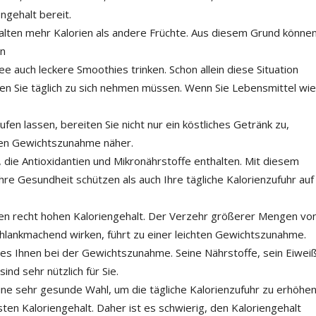
gehalt bereit.
alten mehr Kalorien als andere Früchte. Aus diesem Grund könne
en
 auch leckere Smoothies trinken. Schon allein diese Situation
den Sie täglich zu sich nehmen müssen. Wenn Sie Lebensmittel wie
en lassen, bereiten Sie nicht nur ein köstliches Getränk zu,
en Gewichtszunahme näher.
, die Antioxidantien und Mikronährstoffe enthalten. Mit diesem
e Gesundheit schützen als auch Ihre tägliche Kalorienzufuhr auf
nen recht hohen Kaloriengehalt. Der Verzehr größerer Mengen vo
chlankmachend wirken, führt zu einer leichten Gewichtszunahme.
t es Ihnen bei der Gewichtszunahme. Seine Nährstoffe, sein Eiweiß
ind sehr nützlich für Sie.
eine sehr gesunde Wahl, um die tägliche Kalorienzufuhr zu erhöhen
en Kaloriengehalt. Daher ist es schwierig, den Kaloriengehalt