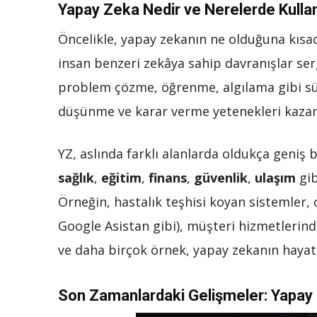
Yapay Zeka Nedir ve Nerelerde Kullan
Öncelikle, yapay zekanın ne olduğuna kısac
insan benzeri zekâya sahip davranışlar ser
problem çözme, öğrenme, algılama gibi süre
düşünme ve karar verme yetenekleri kaza
YZ, aslında farklı alanlarda oldukça geni
sağlık
,
eğitim
,
finans
,
güvenlik
,
ulaşım
gib
Örneğin, hastalık teşhisi koyan sistemler, ot
Google Asistan gibi), müşteri hizmetlerind
ve daha birçok örnek, yapay zekanın hayatı
Son Zamanlardaki Gelişmeler: Yapay 