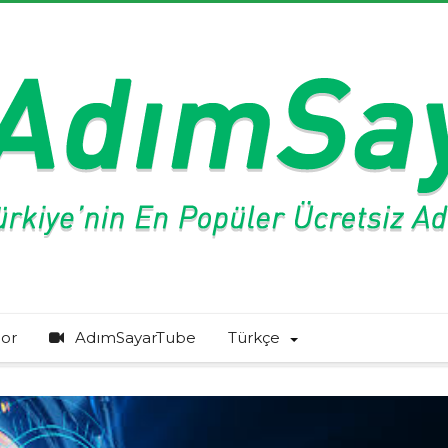
or
AdımSayarTube
Türkçe