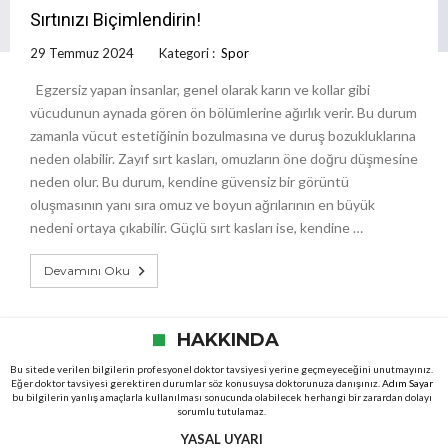
Sırtınızı Biçimlendirin!
29 Temmuz 2024
Kategori :
Spor
Egzersiz yapan insanlar, genel olarak karın ve kollar gibi
vücudunun aynada gören ön bölümlerine ağırlık verir. Bu durum
zamanla vücut estetiğinin bozulmasına ve duruş bozukluklarına
neden olabilir. Zayıf sırt kasları, omuzların öne doğru düşmesine
neden olur. Bu durum, kendine güvensiz bir görüntü
oluşmasının yanı sıra omuz ve boyun ağrılarının en büyük
nedeni ortaya çıkabilir. Güçlü sırt kasları ise, kendine …
Devamını Oku
HAKKINDA
Bu sitede verilen bilgilerin profesyonel doktor tavsiyesi yerine geçmeyeceğini unutmayınız.
Eğer doktor tavsiyesi gerektiren durumlar söz konusuysa doktorunuza danışınız.
Adım Sayar
bu bilgilerin yanlış amaçlarla kullanılması sonucunda olabilecek herhangi bir zarardan dolayı
sorumlu tutulamaz.
YASAL UYARI