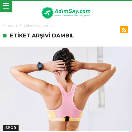
Anasayfa
Etiket Arşivi dambıl
ETIKET ARŞIVI DAMBIL
SPOR