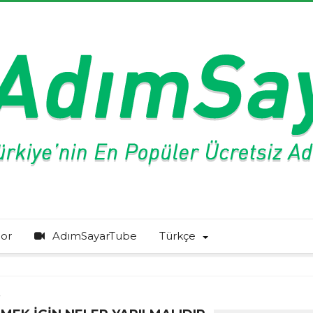
or
AdımSayarTube
Türkçe
r