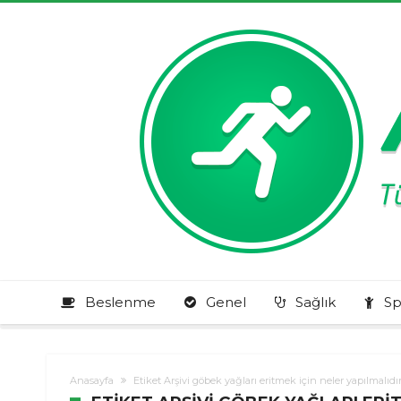
Beslenme
Genel
Sağlık
Sp
Anasayfa
Etiket Arşivi göbek yağları eritmek için neler yapılmalıdı