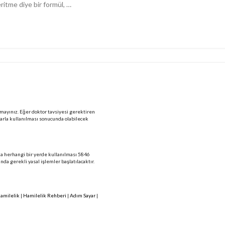
eritme diye bir formül, …
mayınız. Eğer doktor tavsiyesi gerektiren
larla kullanılması sonucunda olabilecek
 da herhangi bir yerde kullanılması 5846
 gerekli yasal işlemler başlatılacaktır.
amilelik
|
Hamilelik Rehberi
|
Adım Sayar
|