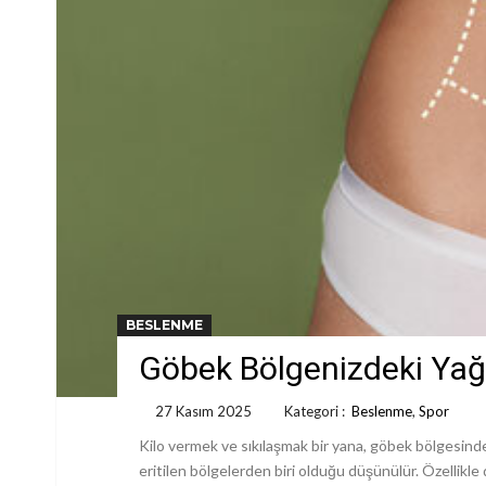
BESLENME
Göbek Bölgenizdeki Yağ
27 Kasım 2025
Kategori :
Beslenme
,
Spor
Kilo vermek ve sıkılaşmak bir yana, göbek bölgesinde o
eritilen bölgelerden biri olduğu düşünülür. Özellikl