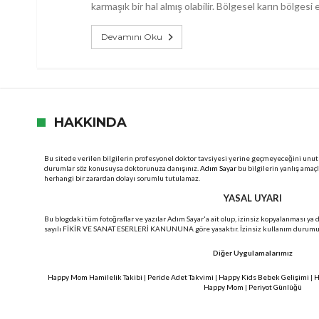
karmaşık bir hal almış olabilir. Bölgesel karın bölgesi 
Devamını Oku
HAKKINDA
Bu sitede verilen bilgilerin profesyonel doktor tavsiyesi yerine geçmeyeceğini unut
durumlar söz konusuysa doktorunuza danışınız.
Adım Sayar
bu bilgilerin yanlış amaç
herhangi bir zarardan dolayı sorumlu tutulamaz.
YASAL UYARI
Bu blogdaki tüm fotoğraflar ve yazılar Adım Sayar'a ait olup, izinsiz kopyalanması ya
sayılı FİKİR VE SANAT ESERLERİ KANUNUNA göre yasaktır. İzinsiz kullanım durumunda
Diğer Uygulamalarımız
Happy Mom Hamilelik Takibi
|
Peride Adet Takvimi
|
Happy Kids Bebek Gelişimi
|
H
Happy Mom
|
Periyot Günlüğü