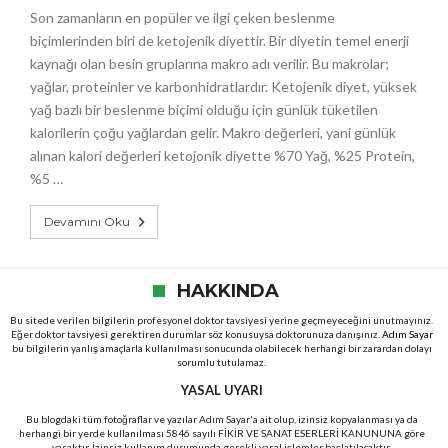
Son zamanların en popüler ve ilgi çeken beslenme
biçimlerinden biri de ketojenik diyettir. Bir diyetin temel enerji
kaynağı olan besin gruplarına makro adı verilir. Bu makrolar;
yağlar, proteinler ve karbonhidratlardır. Ketojenik diyet, yüksek
yağ bazlı bir beslenme biçimi olduğu için günlük tüketilen
kalorilerin çoğu yağlardan gelir. Makro değerleri, yani günlük
alınan kalori değerleri ketojonik diyette %70 Yağ, %25 Protein,
%5 …
Devamını Oku
HAKKINDA
Bu sitede verilen bilgilerin profesyonel doktor tavsiyesi yerine geçmeyeceğini unutmayınız.
Eğer doktor tavsiyesi gerektiren durumlar söz konusuysa doktorunuza danışınız.
Adım Sayar
bu bilgilerin yanlış amaçlarla kullanılması sonucunda olabilecek herhangi bir zarardan dolayı
sorumlu tutulamaz.
YASAL UYARI
Bu blogdaki tüm fotoğraflar ve yazılar Adım Sayar'a ait olup, izinsiz kopyalanması ya da
herhangi bir yerde kullanılması 5846 sayılı FİKİR VE SANAT ESERLERİ KANUNUNA göre
yasaktır. İzinsiz kullanım durumunda gerekli yasal işlemler başlatılacaktır.