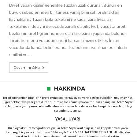
Diyet yapan kişiler genellikle tuzdan uzak dururlar. Bunun en
büyük sebeplerinden bir tanesi, yanlış bilgi sahibi olmaktan
kaynaklanır. Tuzun fazla tüketimi ne kadar zararlıysa, az
tüketilmesi de aynı derecede zararlı olabilir. İyot, vücutta tiroit
bezlerinin ürettiği bir hormon olan tiroksinin yapısında bulunur.
Tiroit hormonu vücudun enerji harcama hızını etkiler. İnsan
vücudunda kanda belirli oranda tuz bulunması, alınan besinlerin
emilimi ve …
Devamını Oku
HAKKINDA
Bu sitede verilen bilgilerin profesyonel doktor tavsiyesi yerine geçmeyeceğini unutmayınız.
Eğer doktor tavsiyesi gerektiren durumlar söz konusuysa doktorunuza danışınız.
Adım Sayar
bu bilgilerin yanlış amaçlarla kullanılması sonucunda olabilecek herhangi bir zarardan dolayı
sorumlu tutulamaz.
YASAL UYARI
Bu blogdaki tüm fotoğraflar ve yazılar Adım Sayar'a ait olup, izinsiz kopyalanması ya da
herhangi bir yerde kullanılması 5846 sayılı FİKİR VE SANAT ESERLERİ KANUNUNA göre
yasaktır. İzinsiz kullanım durumunda gerekli yasal işlemler başlatılacaktır.