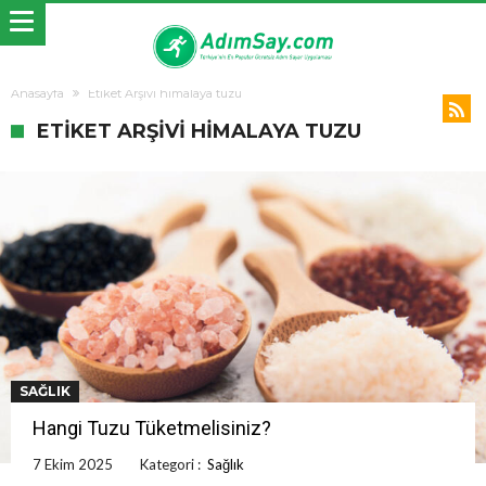
Anasayfa
Etiket Arşivi himalaya tuzu
ETIKET ARŞIVI HIMALAYA TUZU
SAĞLIK
Hangi Tuzu Tüketmelisiniz?
7 Ekim 2025
Kategori :
Sağlık