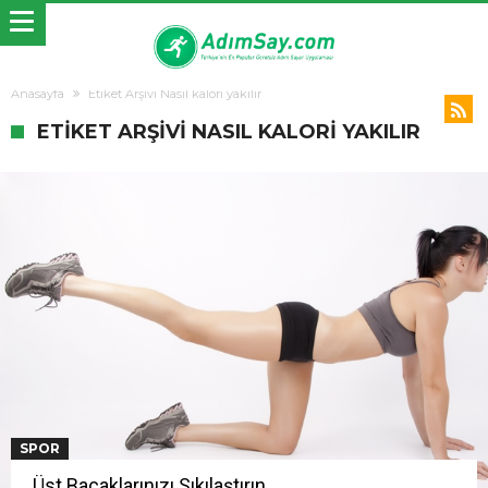
Anasayfa
Etiket Arşivi Nasıl kalori yakılır
ETIKET ARŞIVI NASIL KALORI YAKILIR
SPOR
Üst Bacaklarınızı Sıkılaştırın