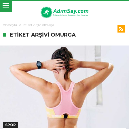
Anasayfa
Etiket Arşivi omurga
ETIKET ARŞIVI OMURGA
SPOR