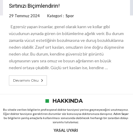
Sırtınızı Biçimlendirin!
29 Temmuz 2024
Kategori :
Spor
Egzersiz yapan insanlar, genel olarak karın ve kollar gibi
vücudunun aynada gören ön bölümlerine ağırlık verir. Bu durum
zamanla vücut estetiğinin bozulmasına ve duruş bozukluklarına
neden olabilir. Zayıf sırt kasları, omuzların öne doğru düşmesine
neden olur. Bu durum, kendine güvensiz bir görüntü
oluşmasının yanı sıra omuz ve boyun ağrılarının en büyük
nedeni ortaya çıkabilir. Güçlü sırt kasları ise, kendine …
Devamını Oku
HAKKINDA
Bu sitede verilen bilgilerin profesyonel doktor tavsiyesi yerine geçmeyeceğini unutmayınız.
Eğer doktor tavsiyesi gerektiren durumlar söz konusuysa doktorunuza danışınız.
Adım Sayar
bu bilgilerin yanlış amaçlarla kullanılması sonucunda olabilecek herhangi bir zarardan dolayı
sorumlu tutulamaz.
YASAL UYARI