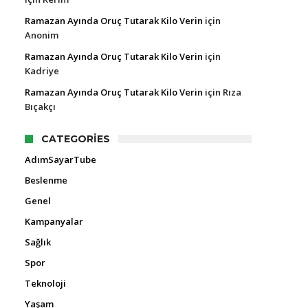
Ramazan Ayında Oruç Tutarak Kilo Verin
için
Anonim
Ramazan Ayında Oruç Tutarak Kilo Verin
için
Kadriye
Ramazan Ayında Oruç Tutarak Kilo Verin
için
Rıza
Bıçakçı
CATEGORIES
AdımSayarTube
Beslenme
Genel
Kampanyalar
Sağlık
Spor
Teknoloji
Yaşam