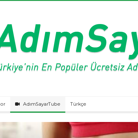
or
AdımSayarTube
Türkçe