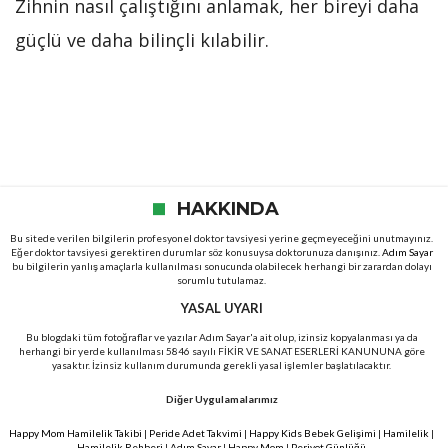
Zihnin nasıl çalıştığını anlamak, her bireyi daha
güçlü ve daha bilinçli kılabilir.
HAKKINDA
Bu sitede verilen bilgilerin profesyonel doktor tavsiyesi yerine geçmeyeceğini unutmayınız.
Eğer doktor tavsiyesi gerektiren durumlar söz konusuysa doktorunuza danışınız.
Adım Sayar
bu bilgilerin yanlış amaçlarla kullanılması sonucunda olabilecek herhangi bir zarardan dolayı
sorumlu tutulamaz.
YASAL UYARI
Bu blogdaki tüm fotoğraflar ve yazılar Adım Sayar'a ait olup, izinsiz kopyalanması ya da
herhangi bir yerde kullanılması 5846 sayılı FİKİR VE SANAT ESERLERİ KANUNUNA göre
yasaktır. İzinsiz kullanım durumunda gerekli yasal işlemler başlatılacaktır.
Diğer Uygulamalarımız
Happy Mom Hamilelik Takibi
|
Peride Adet Takvimi
|
Happy Kids Bebek Gelişimi
|
Hamilelik
|
Hamilelik Rehberi
|
Adım Sayar
|
Happy Mom
|
Periyot Günlüğü