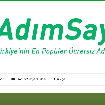
or
AdımSayarTube
Türkçe