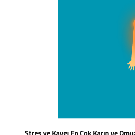
Stres ve Kaygı En Çok Karın ve Omuz