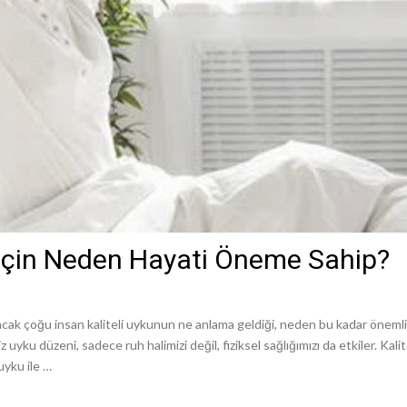
ız İçin Neden Hayati Öneme Sahip?
ir. Ancak çoğu insan kaliteli uykunun ne anlama geldiği, neden bu kadar önem
z uyku düzeni, sadece ruh halimizi değil, fiziksel sağlığımızı da etkiler. Ka
 uyku ile …