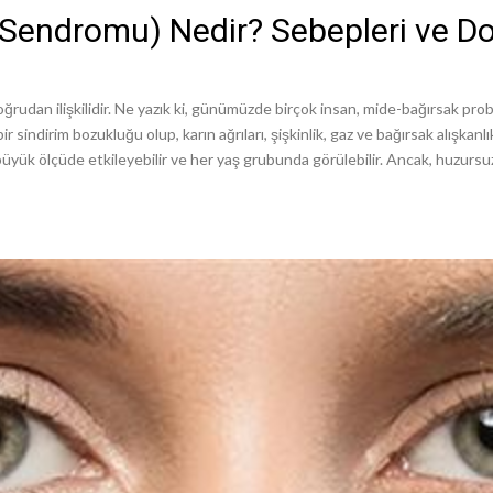
 Sendromu) Nedir? Sebepleri ve D
ğrudan ilişkilidir. Ne yazık ki, günümüzde birçok insan, mide-bağırsak pro
 sindirim bozukluğu olup, karın ağrıları, şişkinlik, gaz ve bağırsak alışkanlık
i büyük ölçüde etkileyebilir ve her yaş grubunda görülebilir. Ancak, huzu