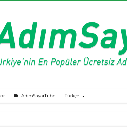
or
AdımSayarTube
Türkçe