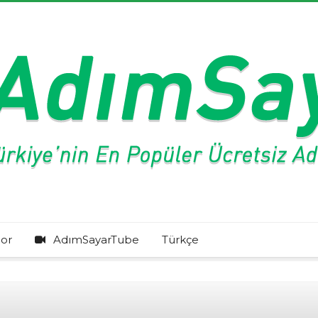
or
AdımSayarTube
Türkçe