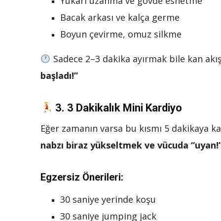
Yukarı uzanma ve gövde esnetme
Bacak arkası ve kalça germe
Boyun çevirme, omuz silkme
Sadece 2–3 dakika ayırmak bile kan akışı
başladı!”
3.
3 Dakikalık Mini Kardiyo
Eğer zamanın varsa bu kısmı 5 dakikaya kad
nabzı biraz yükseltmek ve vücuda “uyan!”
Egzersiz Önerileri:
30 saniye yerinde koşu
30 saniye jumping jack