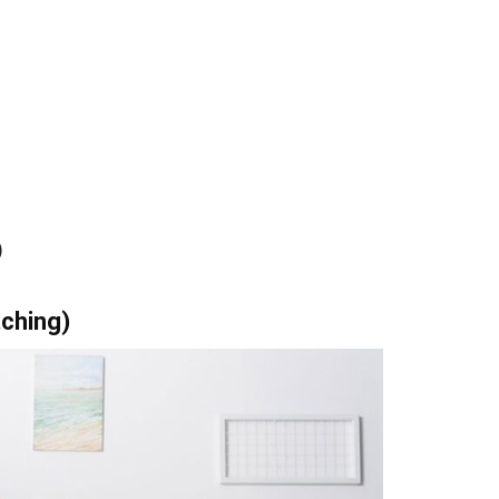
)
tching)