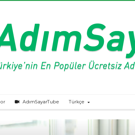
or
AdımSayarTube
Türkçe