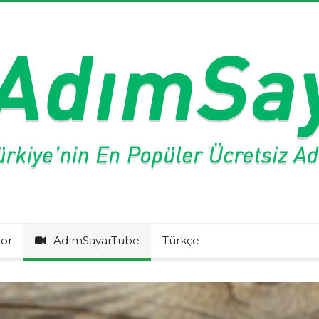
or
AdımSayarTube
Türkçe