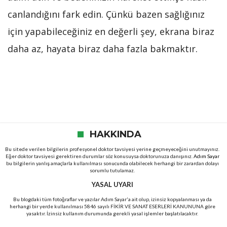
canlandığını fark edin. Çünkü bazen sağlığınız
için yapabileceğiniz en değerli şey, ekrana biraz
daha az, hayata biraz daha fazla bakmaktır.
HAKKINDA
Bu sitede verilen bilgilerin profesyonel doktor tavsiyesi yerine geçmeyeceğini unutmayınız.
Eğer doktor tavsiyesi gerektiren durumlar söz konusuysa doktorunuza danışınız.
Adım Sayar
bu bilgilerin yanlış amaçlarla kullanılması sonucunda olabilecek herhangi bir zarardan dolayı
sorumlu tutulamaz.
YASAL UYARI
Bu blogdaki tüm fotoğraflar ve yazılar Adım Sayar'a ait olup, izinsiz kopyalanması ya da
herhangi bir yerde kullanılması 5846 sayılı FİKİR VE SANAT ESERLERİ KANUNUNA göre
yasaktır. İzinsiz kullanım durumunda gerekli yasal işlemler başlatılacaktır.