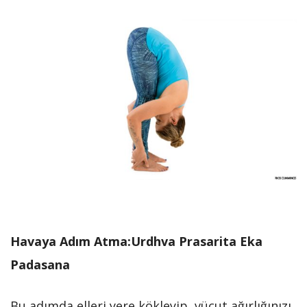
Havaya Adım Atma:Urdhva Prasarita Eka
Padasana
Bu adımda elleri yere kökleyip, vücut ağırlığınızı