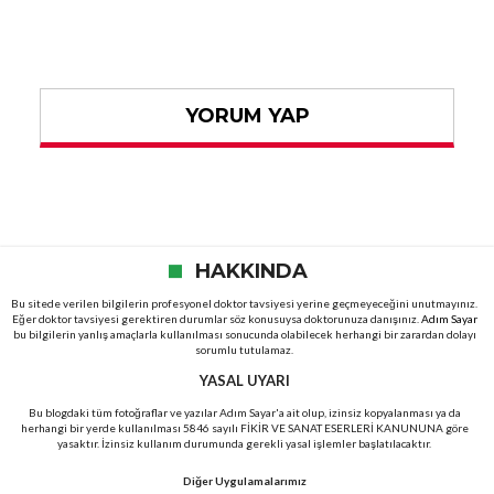
YORUM YAP
HAKKINDA
Bu sitede verilen bilgilerin profesyonel doktor tavsiyesi yerine geçmeyeceğini unutmayınız.
Eğer doktor tavsiyesi gerektiren durumlar söz konusuysa doktorunuza danışınız.
Adım Sayar
bu bilgilerin yanlış amaçlarla kullanılması sonucunda olabilecek herhangi bir zarardan dolayı
sorumlu tutulamaz.
YASAL UYARI
Bu blogdaki tüm fotoğraflar ve yazılar Adım Sayar'a ait olup, izinsiz kopyalanması ya da
herhangi bir yerde kullanılması 5846 sayılı FİKİR VE SANAT ESERLERİ KANUNUNA göre
yasaktır. İzinsiz kullanım durumunda gerekli yasal işlemler başlatılacaktır.
Diğer Uygulamalarımız